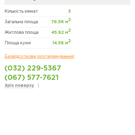
ЖК "ЩАСЛИВИЙ"
ПЕТРОПАВЛІВСЬКА
БОРЩАГІВКА
Кількість кімнат
3
2
Загальна площа
76.56 м
КОМЕРЦІЙНА
2
НЕРУХОМІСТЬ
Житлова площа
45.82 м
2
Площа кухні
14.58 м
Сайт забудовника
Безвідсоткове розтермінування!
Новини
(032) 229-5367
Акції
(067) 577-7621
Зріз поверху
Відділ продажів
Петропавлівська
борщаговка
Відділ продажів
Софіївська борщаговка
Відділ продажу Львів