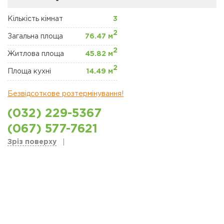
ЖК "ЩАСЛИВИЙ"
ПЕТРОПАВЛІВСЬКА
БОРЩАГІВКА
Кількість кімнат
3
2
Загальна площа
76.47 м
КОМЕРЦІЙНА
2
НЕРУХОМІСТЬ
Житлова площа
45.82 м
2
Площа кухні
14.49 м
Сайт забудовника
Безвідсоткове розтермінування!
Новини
(032) 229-5367
Акції
(067) 577-7621
Зріз поверху
Відділ продажів
Петропавлівська
борщаговка
Відділ продажів
Софіївська борщаговка
Відділ продажу Львів