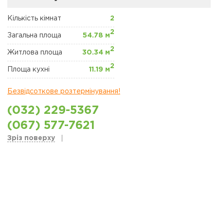
ЖК "ЩАСЛИВИЙ"
ПЕТРОПАВЛІВСЬКА
БОРЩАГІВКА
Кількість кімнат
2
2
Загальна площа
54.78 м
КОМЕРЦІЙНА
2
НЕРУХОМІСТЬ
Житлова площа
30.34 м
2
Площа кухні
11.19 м
Сайт забудовника
Безвідсоткове розтермінування!
Новини
(032) 229-5367
Акції
(067) 577-7621
Зріз поверху
Відділ продажів
Петропавлівська
борщаговка
Відділ продажів
Софіївська борщаговка
Відділ продажу Львів