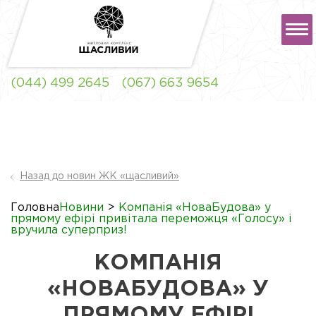
РУС
УКР
(044) 499 2645
(067) 663 9654
ЖК "ЩАСЛИВИЙ" ЛЬВІВ
Назад до новин ЖК «щасливий»
ЖК "ЩАСЛИВИЙ"
Головна
Новини
>
Компанія «НоваБудова» у
СОФІЇВСЬКА
прямому ефірі привітала переможця «Голосу» і
БОРЩАГІВКА
вручила суперприз!
КОМПАНІЯ
«НОВАБУДОВА» У
ПРЯМОМУ ЕФІРІ