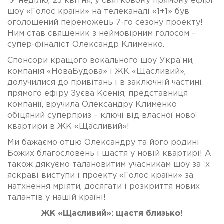
У неділю, 23 квітня, у святковому прямому ефірі
шоу «Голос країни» на телеканалі «1+1» був
оголошений переможець 7-го сезону проекту!
Ним став священик з неймовірним голосом –
супер-фіналіст Олександр Клименко.
Спонсори кращого вокального шоу України,
компанія «НоваБудова» і ЖК «Щасливий»,
долучилися до привітань і в заключній частині
прямого ефіру Зуєва Ксенія, представниця
компанії, вручила Олександру Клименко
обіцяний суперприз – ключі від власної нової
квартири в ЖК «Щасливий»!
Ми бажаємо отцю Олександру та його родині
Божих благословень і щастя у новій квартирі! А
також дякуємо талановитим учасникам шоу за їх
яскраві виступи і проекту «Голос країни» за
натхнення мріяти, досягати і розкриття нових
талантів у нашій країні!
ЖК «Щасливий»: щастя близько!