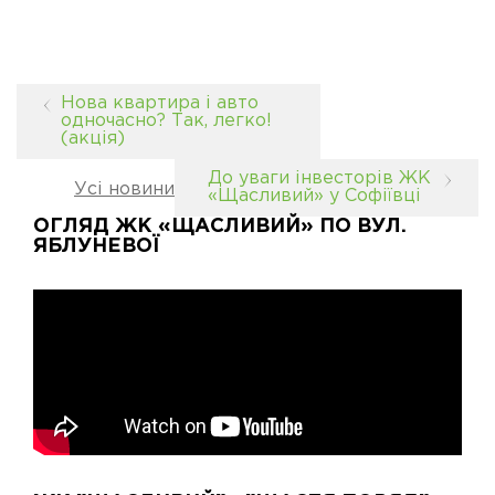
Нова квартира і авто
одночасно? Так, легко!
(акція)
До уваги інвесторів ЖК
Усі новини
«Щасливий» у Софіївці
ОГЛЯД ЖК «ЩАСЛИВИЙ» ПО ВУЛ.
ЯБЛУНЕВОЇ