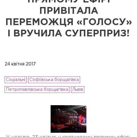
ЖК "ЩАСЛИВИЙ"
ПЕТРОПАВЛІВСЬКА
ПРИВІТАЛА
БОРЩАГІВКА
ПЕРЕМОЖЦЯ «ГОЛОСУ»
КОМЕРЦІЙНА
І ВРУЧИЛА СУПЕРПРИЗ!
НЕРУХОМІСТЬ
Сайт забудовника
Новини
24 квітня 2017
Акції
Соціальні
Софіївська борщагівка
Петропавлівська борщагівка
Львів
Відділ продажів
Петропавлівська
борщаговка
Відділ продажів
Софіївська борщаговка
Відділ продажу Львів