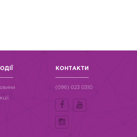
ОДІЇ
КОНТАКТИ
овини
(096) 023 0310
кції