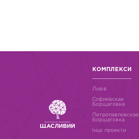
КОМПЛЕКСИ
Львів
Софиевская
Борщаговка
Петропавловская
Борщаговка
Інші проекти