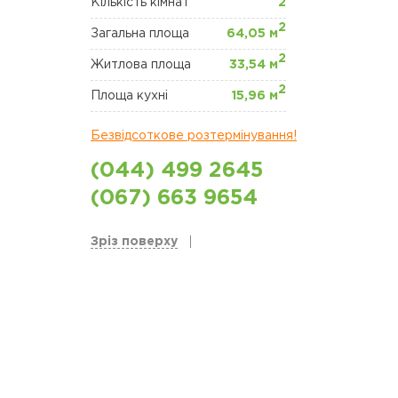
Кількість кімнат
2
2
Загальна площа
64,05 м
2
Житлова площа
33,54 м
2
Площа кухні
15,96 м
Безвідсоткове розтермінування!
(044) 499 2645
(067) 663 9654
Зріз поверху