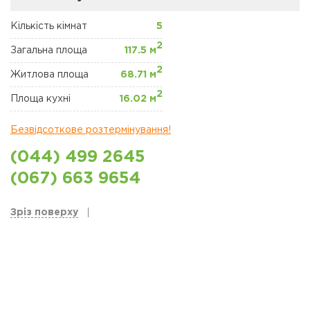
ЖК "ЩАСЛИВИЙ"
ПЕТРОПАВЛІВСЬКА
БОРЩАГІВКА
Кількість кімнат
5
2
Загальна площа
117.5 м
КОМЕРЦІЙНА
2
НЕРУХОМІСТЬ
Житлова площа
68.71 м
2
Площа кухні
16.02 м
Сайт забудовника
Безвідсоткове розтермінування!
Новини
(044) 499 2645
Акції
(067) 663 9654
Відділ продажів
Зріз поверху
Петропавлівська
борщаговка
Відділ продажів
Софіївська борщаговка
Відділ продажу Львів