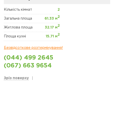
ЖК "ЩАСЛИВИЙ"
ПЕТРОПАВЛІВСЬКА
БОРЩАГІВКА
Кількість кімнат
2
2
Загальна площа
61.33 м
КОМЕРЦІЙНА
2
НЕРУХОМІСТЬ
Житлова площа
32.17 м
2
Площа кухні
15.71 м
Сайт забудовника
Безвідсоткове розтермінування!
Новини
(044) 499 2645
Акції
(067) 663 9654
Відділ продажів
Зріз поверху
Петропавлівська
борщаговка
Відділ продажів
Софіївська борщаговка
Відділ продажу Львів