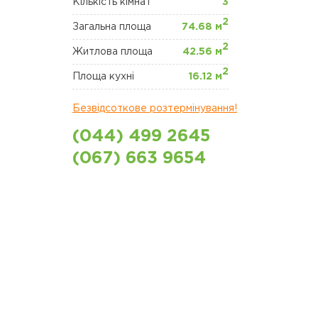
Кількість кімнат
3
2
Загальна площа
74.68 м
2
Житлова площа
42.56 м
2
Площа кухні
16.12 м
Безвідсоткове розтермінування!
(044) 499 2645
(067) 663 9654