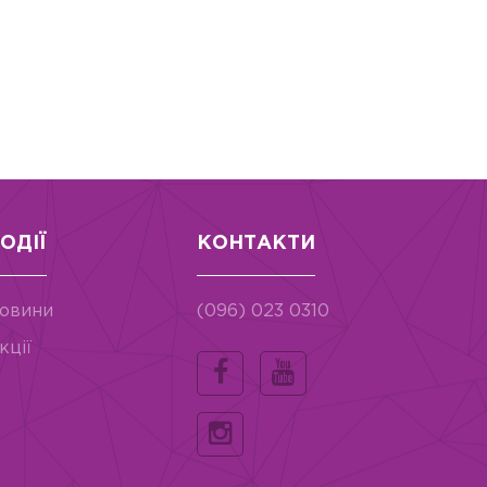
ОДІЇ
КОНТАКТИ
овини
(096) 023 0310
кції