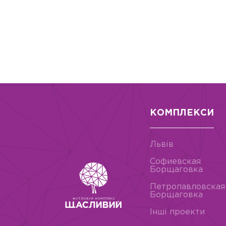
КОМПЛЕКСИ
Львів
Софиевская
Борщаговка
Петропавловская
Борщаговка
Інші проекти