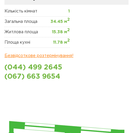
ЖК "ЩАСЛИВИЙ"
ПЕТРОПАВЛІВСЬКА
БОРЩАГІВКА
Кількість кімнат
1
2
Загальна площа
34.45 м
КОМЕРЦІЙНА
2
НЕРУХОМІСТЬ
Житлова площа
15.38 м
2
Площа кухні
11.78 м
Сайт забудовника
Безвідсоткове розтермінування!
Новини
(044) 499 2645
Акції
(067) 663 9654
Відділ продажів
Петропавлівська
борщаговка
Відділ продажів
Софіївська борщаговка
Відділ продажу Львів