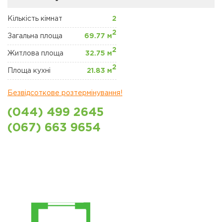
ЖК "ЩАСЛИВИЙ"
ПЕТРОПАВЛІВСЬКА
БОРЩАГІВКА
Кількість кімнат
2
2
Загальна площа
69.77 м
КОМЕРЦІЙНА
2
НЕРУХОМІСТЬ
Житлова площа
32.75 м
2
Площа кухні
21.83 м
Сайт забудовника
Безвідсоткове розтермінування!
Новини
(044) 499 2645
Акції
(067) 663 9654
Відділ продажів
Петропавлівська
борщаговка
Відділ продажів
Софіївська борщаговка
Відділ продажу Львів