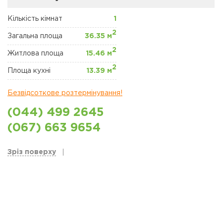
ЖК "ЩАСЛИВИЙ"
ПЕТРОПАВЛІВСЬКА
БОРЩАГІВКА
Кількість кімнат
1
2
Загальна площа
36.35 м
КОМЕРЦІЙНА
2
НЕРУХОМІСТЬ
Житлова площа
15.46 м
2
Площа кухні
13.39 м
Сайт забудовника
Безвідсоткове розтермінування!
Новини
(044) 499 2645
Акції
(067) 663 9654
Відділ продажів
Зріз поверху
Петропавлівська
борщаговка
Відділ продажів
Софіївська борщаговка
Відділ продажу Львів