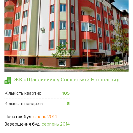
ЖК "ЩАСЛИВИЙ"
ПЕТРОПАВЛІВСЬКА
БОРЩАГІВКА
КОМЕРЦІЙНА
НЕРУХОМІСТЬ
Сайт забудовника
Новини
Акції
ЖК «Щасливий» у Софіївській Борщагівці
Відділ продажів
Петропавлівська
Кількість квартир
105
борщаговка
Кількість поверхів
5
Відділ продажів
Софіївська борщаговка
Початок буд:
січень 2014
Завершення буд:
серпень 2014
Відділ продажу Львів