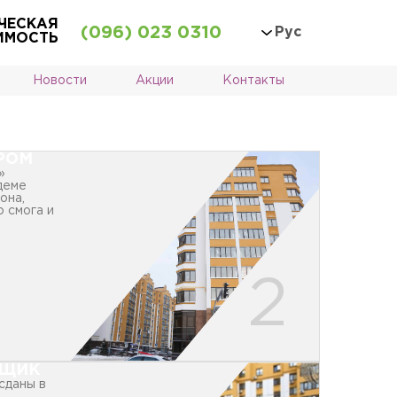
ЧЕСКАЯ
(096) 023 0310
Рус
ИМОСТЬ
Новости
Акции
Контакты
РОМ
»
деме
она,
о смога и
ЙЩИК
сданы в