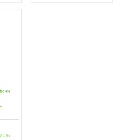
одаже
-
 2016