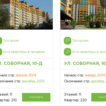
Построен
Построен
Есть квартиры в продаже
Есть квартиры в пр
Л. СОБОРНАЯ, 10-Д
УЛ. СОБОРНАЯ, 10
чало стр:
апрель 2014
Начало стр:
январь 2014
ончание стр:
декабрь 2015
Окончание стр:
декабрь
ажей: 11
Этажей: 11
Смотреть
Смот
артир: 210
Квартир: 220