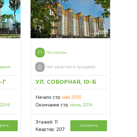
Построен
одаже
Нет квартир в продаже
-Г
УЛ. СОБОРНАЯ, 10-Б
Начало стр:
май 2013
 2014
Окончание стр:
июнь 2014
Этажей: 11
реть
Смотреть
Квартир: 207