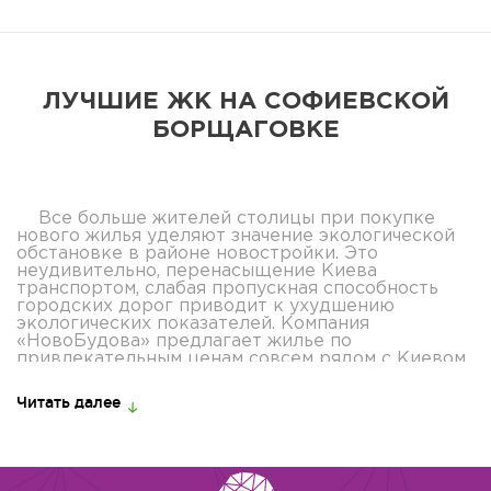
ЛУЧШИЕ ЖК НА СОФИЕВСКОЙ
БОРЩАГОВКЕ
Все больше жителей столицы при покупке
нового жилья уделяют значение экологической
обстановке в районе новостройки. Это
неудивительно, перенасыщение Киева
транспортом, слабая пропускная способность
городских дорог приводит к ухудшению
экологических показателей. Компания
«НовоБудова» предлагает жилье по
привлекательным ценам совсем рядом с Киевом,
в СофиевскойБорщаговке. Стоит учесть, что
цены жк, Софиевская Борщаговка предлагает
Читать далее
значительно ниже, чем на недвижимость
аналогичного класса в столице.
ПРЕИМУЩЕСТВА ЖИЛЫХ КОМПЛЕКСОВ
ПРИГОРОДА