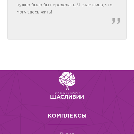
нуж­но бы­ло бы пе­ре­де­лать. Я счаст­ли­ва, что
мо­гу здесь жить!
КОМПЛЕКСЫ