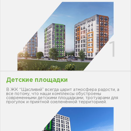
ЖК "ЩАСЛИВИЙ"
ПЕТРОПАВЛОВСКАЯ
БОРЩАГОВКА
КОММЕРЧЕСКАЯ
НЕДВИЖИМОСТЬ
Сайт застройщика
Новости
Акции
Детские площадки
Отдел продаж
В ЖК “Щасливий” всегда царит атмосфера радости, а
Петропавловская
все потому, что наши комплексы обустроены
борщаговка
современными детскими площадками, тротуарами для
прогулок и приятной озеленённой территорией.
Отдел продаж Софиевская
борщаговка
Отдел продаж Львов