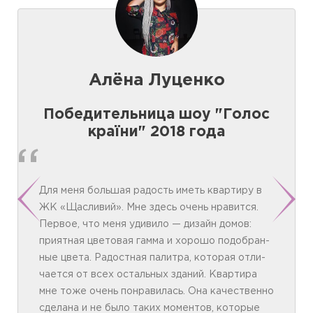
Алёна Луценко
Победительница шоу "Голос
країни" 2018 года
Для ме­ня боль­шая ра­дость иметь квар­ти­ру в
ЖК «Щасливий». Мне здесь очень нра­вит­ся.
Пер­вое, что ме­ня уди­ви­ло — ди­зайн до­мов:
прият­ная цве­то­вая гам­ма и хо­ро­шо по­доб­ран­
ные цве­та. Ра­дост­ная па­лит­ра, ко­то­рая от­ли­
чает­ся от всех ос­таль­ных зда­ний. Квар­ти­ра
мне то­же очень пон­ра­ви­лась. Она ка­чест­вен­но
сде­ла­на и не бы­ло та­ких мо­мен­тов, ко­то­рые