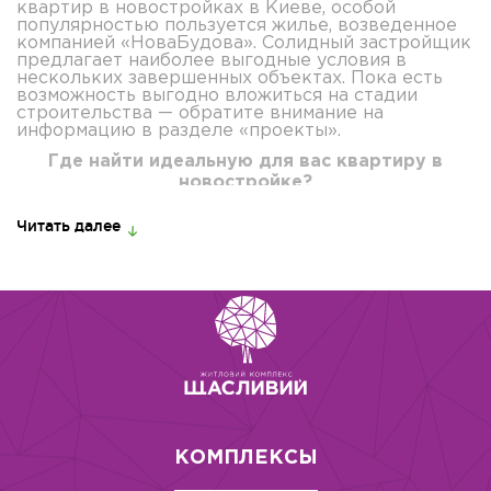
квартир в новостройках в Киеве, особой
популярностью пользуется жилье, возведенное
компанией «НоваБудова». Солидный застройщик
предлагает наиболее выгодные условия в
нескольких завершенных объектах. Пока есть
возможность выгодно вложиться на стадии
строительства — обратите внимание на
информацию в разделе «проекты».
Где найти идеальную для вас квартиру в
новостройке?
Подбирая жилье, стоит учесть, что на
Читать далее
стоимость продажи квартир Киева, новостройки
оказывают большое влияние. Как правило, к их
цене идет «привязка» вторичного рынка. Старый
жилой фонд в нынешних реалиях обойдется
значительно дороже, в силу необоснованно
завышенных цен продавцами. Остается
открытым вопрос — как приобретать
недвижимость на «первичке», к кому
обращаться?
Многие потенциальные покупатели
совершают ошибку, обращаясь в риэлторские
агентства. Почему? В отделе продаж
«НоваБудова» готовы разъяснить преимущества,
КОМПЛЕКСЫ
явную выгоду выбора, покупки жилья «из первых