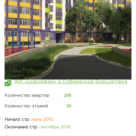
ЖК "ЩАСЛИВИЙ"
ПЕТРОПАВЛОВСКАЯ
БОРЩАГОВКА
КОММЕРЧЕСКАЯ
НЕДВИЖИМОСТЬ
Сайт застройщика
Новости
Акции
ЖК «Щасливий» в Софиевской Борщаговке
Отдел продаж
Петропавловская
Количество квартир
216
борщаговка
Количество этажей
10
Отдел продаж Софиевская
борщаговка
Начало стр:
июль 2015
Окончание стр:
сентябрь 2016
Отдел продаж Львов