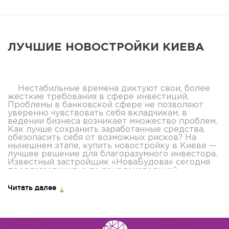
ЛУЧШИЕ НОВОСТРОЙКИ КИЕВА
Нестабильные времена диктуют свои, более
жесткие требования в сфере инвестиций.
Проблемы в банковской сфере не позволяют
уверенно чувствовать себя вкладчикам, в
ведении бизнеса возникает множество проблем.
Как лучше сохранить заработанные средства,
обезопасить себя от возможных рисков? На
нынешнем этапе, купить новостройку в Киеве —
лучшее решение для благоразумного инвестора.
Известный застройщик «НоваБудова» сегодня
предлагает жилье по привлекательной
стоимости за квадратный метр. Каждый
потенциальный покупатель найдет для себя
Читать далее
достойный вариант, в зависимости от
финансовых возможностей и целей покупки.
ВРЕМЯ ЛИ КУПИТЬ НОВОСТРОЙ - ОСНОВНЫЕ
ТЕНДЕНЦИИ РЫНКА