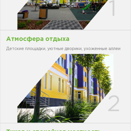
ЖК "ЩАСЛИВИЙ"
ПЕТРОПАВЛОВСКАЯ
БОРЩАГОВКА
КОММЕРЧЕСКАЯ
НЕДВИЖИМОСТЬ
Атмосфера отдыха
Сайт застройщика
Детские площадки, уютные дворики, ухоженные аллеи
Новости
Акции
Отдел продаж
Петропавловская
борщаговка
Отдел продаж Софиевская
борщаговка
Отдел продаж Львов