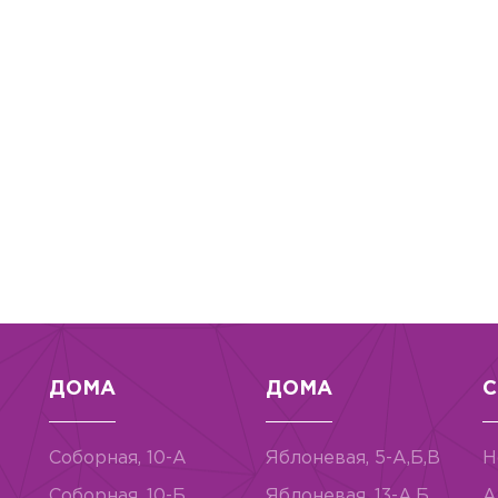
ДОМА
ДОМА
С
Соборная, 10-А
Яблоневая, 5-А,Б,В
Н
Соборная, 10-Б
Яблоневая, 13-А,Б
А