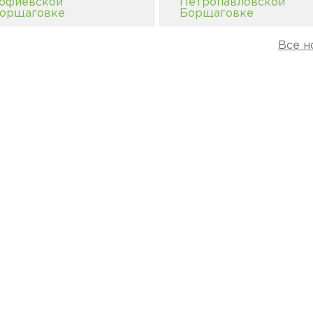
офиевской
Петропавловской
орщаговке
Борщаговке
Все н