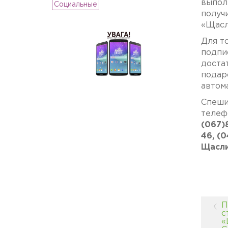
выпол
Социальные
получ
«Щасли
Для т
подпи
достат
подар
автом
Спеши
телеф
(067)
46, (
Щасл
П
с
«