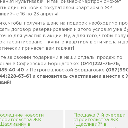
нения мультизадач. Итак, бизнес-смартфон сможет
ить один из новых покупателей квартиры в ЖК
вий» с 16 по 23 апреля!
ого, чтобы получить шанс на подарок необходимо про
сать договор резервирования и этого условия уже б
очно для участия в акции. Ну, а для того, чтобы полу
ок гарантировано – купите квартиру в эти числа и д
атически принесет вам гаджет!
те за своими подарками в наши отделы продаж по
онам в Софиевской Борщаговке:
(044)223-76-76,
885-40-40
и Петропавловской Борщаговке
(067)990
044)228-63-61 и становитесь счастливыми вместе с
ивий!
оследние новости
Продажа 7-й очереди
троительства ЖК
строительства ЖК
Щасливий» в
"Щасливий" в