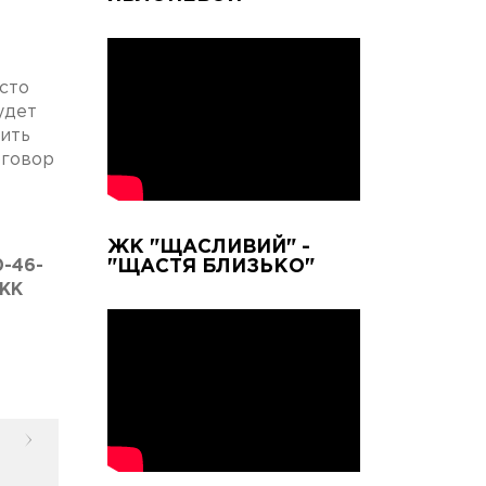
сто
удет
чить
оговор
ЖК "ЩАСЛИВИЙ" -
-46-
"ЩАСТЯ БЛИЗЬКО"
 ЖК